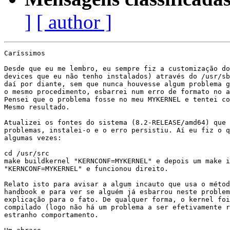
]
[ author ]
Caríssimos

Desde que eu me lembro, eu sempre fiz a customização do
devices que eu não tenho instalados) através do /usr/sb
daí por diante, sem que nunca houvesse algum problema g
o mesmo procedimento, esbarrei num erro de formato no a
Pensei que o problema fosse no meu MYKERNEL e tentei co
Mesmo resultado.

Atualizei os fontes do sistema (8.2-RELEASE/amd64) que 
problemas, instalei-o e o erro persistiu. Aí eu fiz o q
algumas vezes:

cd /usr/src

make buildkernel "KERNCONF=MYKERNEL" e depois um make i
"KERNCONF=MYKERNEL" e funcionou direito.

Relato isto para avisar a algum incauto que usa o métod
handbook e para ver se alguém já esbarrou neste problem
explicação para o fato. De qualquer forma, o kernel foi
compilado (logo não há um problema a ser efetivamente r
estranho comportamento.
