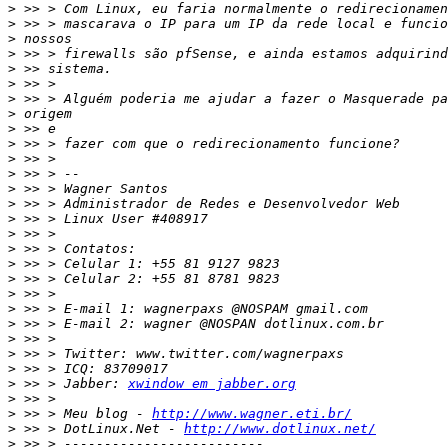
>
>
>
>
>
>
>
>
>
>
>
>
>
>
>
>
>
>
>
>
>
>
>
>
>
>
 >> > Jabber: 
xwindow em jabber.org
>
>
 >> > Meu blog - 
http://www.wagner.eti.br/
>
 >> > DotLinux.Net - 
http://www.dotlinux.net/
>