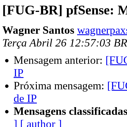
[FUG-BR] pfSense: M
Wagner Santos
wagnerpax
Terça Abril 26 12:57:03 B
Mensagem anterior:
[FUG
IP
Próxima mensagem:
[FU
de IP
Mensagens classificadas
]
[ author ]