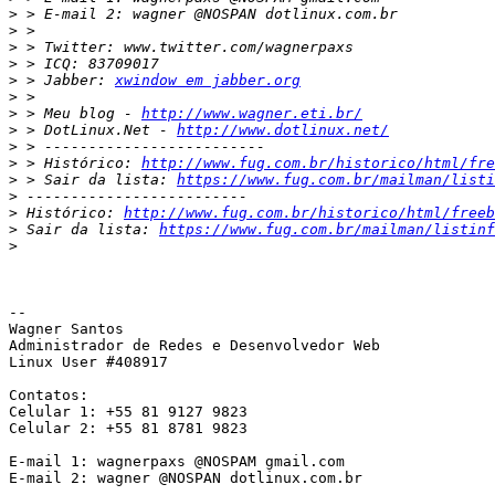
>
>
>
>
>
 > Jabber: 
xwindow em jabber.org
>
>
 > Meu blog - 
http://www.wagner.eti.br/
>
 > DotLinux.Net - 
http://www.dotlinux.net/
>
>
 > Histórico: 
http://www.fug.com.br/historico/html/fre
>
 > Sair da lista: 
https://www.fug.com.br/mailman/listi
>
>
 Histórico: 
http://www.fug.com.br/historico/html/freeb
>
 Sair da lista: 
https://www.fug.com.br/mailman/listinf
>
-- 

Wagner Santos

Administrador de Redes e Desenvolvedor Web

Linux User #408917

Contatos:

Celular 1: +55 81 9127 9823

Celular 2: +55 81 8781 9823

E-mail 1: wagnerpaxs @NOSPAM gmail.com

E-mail 2: wagner @NOSPAN dotlinux.com.br
