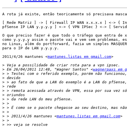
A rota já existe, então teoricamente só precisava masca
[ Rede Matriz ] -> [ Firewall IP WAN x.x.x.x ] <-> { In
pfSense IP LAN y.y.y.y ] <-> { VPN IPSec } <-> [ Servid
O que preciso fazer é que todo o tráfego que entra de x
como y.y.y.y assim o pacote vai e vem sem problemas, es
no Linux, além do portforward, fazia um simples MASQUER
para o IP de LAN y.y.y.y.

2011/4/26 mantunes <
mantunes.listas em gmail.com
>

>
>
 Em 26/04/2011 12:48, "Wagner Santos" <
wagnerpaxs em g
>
>
>
>
>
>
>
>
>
>
>
 > 2011/4/26 mantunes <
mantunes.listas em gmail.com
>
>