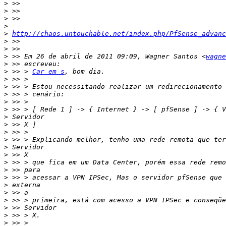
>
>
>
>
>
http://chaos.untouchable.net/index.php/PfSense_advan
>
>
>
 >> Em 26 de abril de 2011 09:09, Wagner Santos <
wagne
>
>
 >> > 
Car em s
>
>
>
>
>
>
>
>
>
>
>
>
>
>
>
>
>
>
>
>