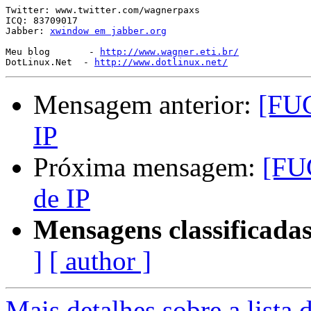
Twitter: www.twitter.com/wagnerpaxs

ICQ: 83709017

Jabber: 
xwindow em jabber.org
Meu blog       - 
http://www.wagner.eti.br/
DotLinux.Net  - 
http://www.dotlinux.net/
Mensagem anterior:
[FUG
IP
Próxima mensagem:
[FU
de IP
Mensagens classificadas
]
[ author ]
Mais detalhes sobre a lista 