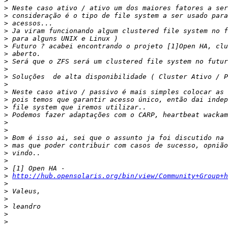
>
>
>
>
>
>
>
>
>
>
>
>
>
>
>
>
>
>
>
>
>
>
>
>
http://hub.opensolaris.org/bin/view/Community+Group+h
>
>
>
>
>
>