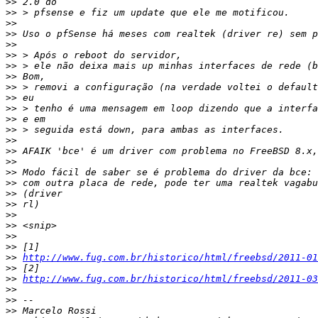
>>
>>
>>
>>
>>
>>
>>
>>
>>
>>
>>
>>
>>
>>
>>
>>
>>
>>
>>
>>
>>
>>
>>
>>
>>
http://www.fug.com.br/historico/html/freebsd/2011-01
>>
>>
http://www.fug.com.br/historico/html/freebsd/2011-03
>>
>>
>>