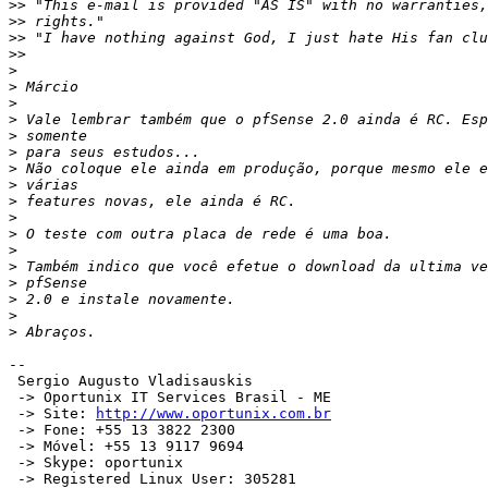
>>
>>
>>
>>
>
>
>
>
>
>
>
>
>
>
>
>
>
>
>
>
>
-- 

 Sergio Augusto Vladisauskis

 -> Oportunix IT Services Brasil - ME

 -> Site: 
http://www.oportunix.com.br
 -> Fone: +55 13 3822 2300

 -> Móvel: +55 13 9117 9694

 -> Skype: oportunix
