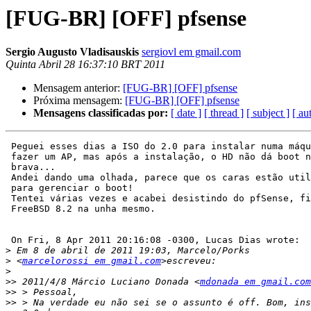
[FUG-BR] [OFF] pfsense
Sergio Augusto Vladisauskis
sergiovl em gmail.com
Quinta Abril 28 16:37:10 BRT 2011
Mensagem anterior:
[FUG-BR] [OFF] pfsense
Próxima mensagem:
[FUG-BR] [OFF] pfsense
Mensagens classificadas por:
[ date ]
[ thread ]
[ subject ]
[ au
 Peguei esses dias a ISO do 2.0 para instalar numa máqu
 fazer um AP, mas após a instalação, o HD não dá boot n
 brava...

 Andei dando uma olhada, parece que os caras estão util
 para gerenciar o boot!

 Tentei várias vezes e acabei desistindo do pfSense, fi
 FreeBSD 8.2 na unha mesmo.

 On Fri, 8 Apr 2011 20:16:08 -0300, Lucas Dias wrote:

>
>
 <
marcelorossi em gmail.com
>
>>
 2011/4/8 Márcio Luciano Donada <
mdonada em gmail.com
>>
>>