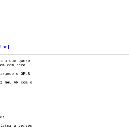
thor ]
ina que quero 

em com reza 

izando o GRUB 

z meu AP com o 
