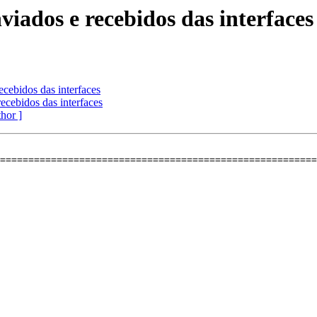
iados e recebidos das interfaces
cebidos das interfaces
cebidos das interfaces
thor ]
========================================================