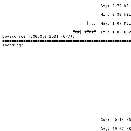
                                          Avg: 0.70 kBi
                                          Min: 0.30 kBi
                                    |...  Max: 1.07 MBi
                              ###||#####  Ttl: 1.02 GBy
Device re0 [200.0.0.253] (6/7):

=======================================================
Incoming:

                                          Curr: 0.14 kB
                                          Avg: 49.02 kB