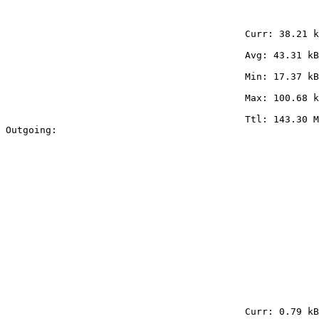
                                          Curr: 38.21 k
                                          Avg: 43.31 kB
                                          Min: 17.37 kB
                                          Max: 100.68 k
                                          Ttl: 143.30 M
Outgoing:

                                          Curr: 0.79 kB