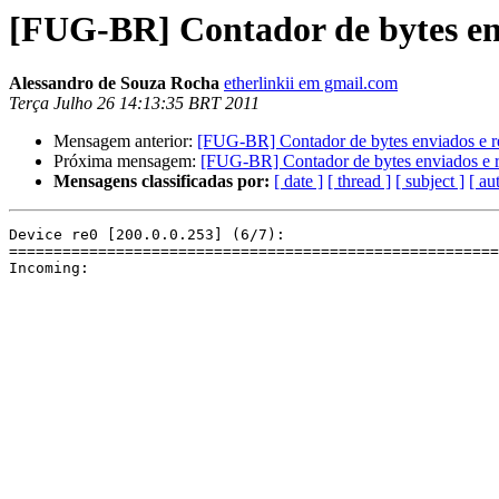
[FUG-BR] Contador de bytes env
Alessandro de Souza Rocha
etherlinkii em gmail.com
Terça Julho 26 14:13:35 BRT 2011
Mensagem anterior:
[FUG-BR] Contador de bytes enviados e re
Próxima mensagem:
[FUG-BR] Contador de bytes enviados e re
Mensagens classificadas por:
[ date ]
[ thread ]
[ subject ]
[ au
Device re0 [200.0.0.253] (6/7):

=======================================================
Incoming:
