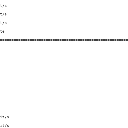
t/s

t/s

t/s

te

========================================================
it/s

it/s
