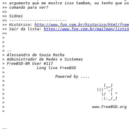
>>
>>
>>
>>
>>
>>
 Histórico: 
http://www.fug.com.br/historico/html/free
>>
 Sair da lista: 
https://www.fug.com.br/mailman/listin
>>
>
>
>
>
>
>
>
>
>
>
>
>
>
>
>
>
>
>
-- 
