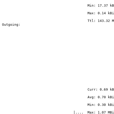
                                          Min: 17.37 kB
                                          Max: 0.14 kBi
                                          Ttl: 143.32 M
Outgoing:

                                          Curr: 0.69 kB
                                          Avg: 0.70 kBi
                                          Min: 0.30 kBi
                                   |....  Max: 1.07 MBi