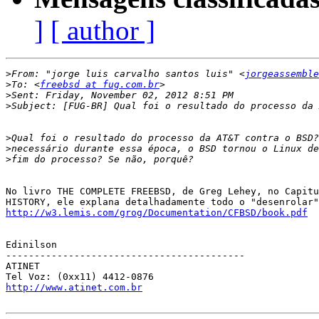
]
[ author ]
>
From: "jorge luis carvalho santos luis" <
jorgeassemble
>
To: <
freebsd at fug.com.br
>
>
>
>
>
No livro THE COMPLETE FREEBSD, de Greg Lehey, no Capitu
http://w3.lemis.com/grog/Documentation/CFBSD/book.pdf
Edinilson

------------------------------------------

ATINET

http://www.atinet.com.br