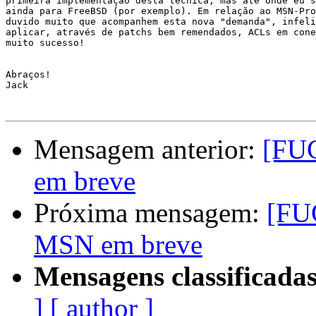
primeira implementação desta técnica, mas até onde eu s
ainda para FreeBSD (por exemplo). Em relação ao MSN-Pro
duvido muito que acompanhem esta nova "demanda", infeli
aplicar, através de patchs bem remendados, ACLs em cone
muito sucesso!

Abraços!

Jack

Mensagem anterior:
[FUG
em breve
Próxima mensagem:
[FU
MSN em breve
Mensagens classificadas
]
[ author ]