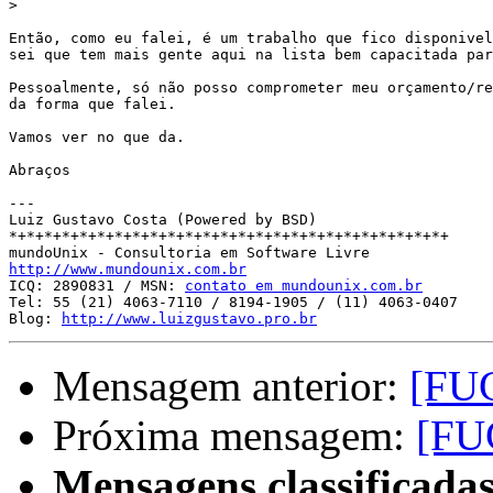
>
Então, como eu falei, é um trabalho que fico disponivel
sei que tem mais gente aqui na lista bem capacitada par
Pessoalmente, só não posso comprometer meu orçamento/re
da forma que falei.

Vamos ver no que da.

Abraços

---

Luiz Gustavo Costa (Powered by BSD)

*+*+*+*+*+*+*+*+*+*+*+*+*+*+*+*+*+*+*+*+*+*+*+*+*+

http://www.mundounix.com.br

ICQ: 2890831 / MSN: 
contato em mundounix.com.br
Tel: 55 (21) 4063-7110 / 8194-1905 / (11) 4063-0407

Blog: 
http://www.luizgustavo.pro.br
Mensagem anterior:
[FUG
Próxima mensagem:
[FU
Mensagens classificadas