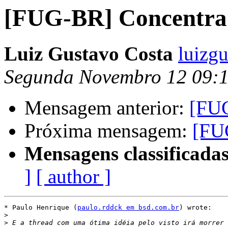
[FUG-BR] Concentr
Luiz Gustavo Costa
luizgu
Segunda Novembro 12 09:
Mensagem anterior:
[FUG
Próxima mensagem:
[FU
Mensagens classificadas
]
[ author ]
* Paulo Henrique (
paulo.rddck em bsd.com.br
) wrote:

>
>