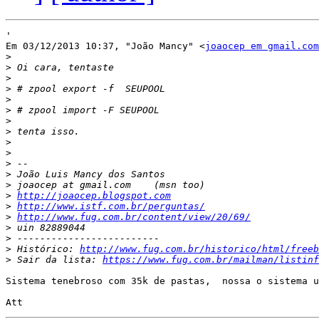
'

Em 03/12/2013 10:37, "João Mancy" <
joaocep em gmail.com
>
>
>
>
>
>
>
>
>
>
>
>
>
>
http://joaocep.blogspot.com
>
http://www.istf.com.br/perguntas/
>
http://www.fug.com.br/content/view/20/69/
>
>
>
 Histórico: 
http://www.fug.com.br/historico/html/freeb
>
 Sair da lista: 
https://www.fug.com.br/mailman/listinf
Sistema tenebroso com 35k de pastas,  nossa o sistema u