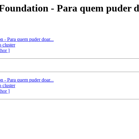
oundation - Para quem puder do
- Para quem puder doar...
cluster
thor ]
- Para quem puder doar...
cluster
thor ]