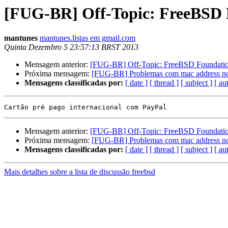
[FUG-BR] Off-Topic: FreeBSD F
mantunes
mantunes.listas em gmail.com
Quinta Dezembro 5 23:57:13 BRST 2013
Mensagem anterior:
[FUG-BR] Off-Topic: FreeBSD Foundation 
Próxima mensagem:
[FUG-BR] Problemas com mac address no 
Mensagens classificadas por:
[ date ]
[ thread ]
[ subject ]
[ au
Mensagem anterior:
[FUG-BR] Off-Topic: FreeBSD Foundation 
Próxima mensagem:
[FUG-BR] Problemas com mac address no 
Mensagens classificadas por:
[ date ]
[ thread ]
[ subject ]
[ au
Mais detalhes sobre a lista de discussão freebsd