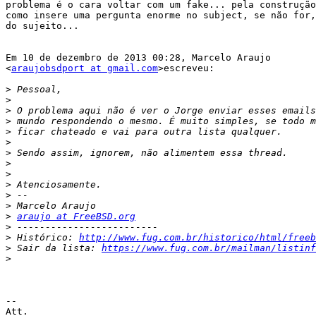
problema é o cara voltar com um fake... pela construção
como insere uma pergunta enorme no subject, se não for,
do sujeito...

Em 10 de dezembro de 2013 00:28, Marcelo Araujo

<
araujobsdport at gmail.com
>escreveu:

>
>
>
>
>
>
>
>
>
>
>
>
>
araujo at FreeBSD.org
>
>
 Histórico: 
http://www.fug.com.br/historico/html/freeb
>
 Sair da lista: 
https://www.fug.com.br/mailman/listinf
>
-- 

Att.
