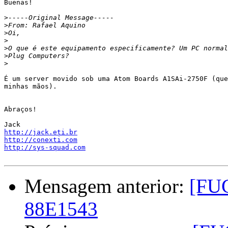
Buenas!

>
>
>
>
>
>
>
É um server movido sob uma Atom Boards A1SAi-2750F (que
minhas mãos).

Abraços!

http://jack.eti.br
http://conexti.com
http://sys-squad.com
Mensagem anterior:
[FUG
88E1543