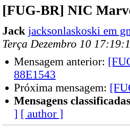
[FUG-BR] NIC Marve
Jack
jacksonlaskoski em g
Terça Dezembro 10 17:19:
Mensagem anterior:
[FUG
88E1543
Próxima mensagem:
[FU
Mensagens classificadas
]
[ author ]