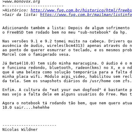
>
>
>
Histórico: 
http://www.fug.com.br/historico/html/freebs
>
Sair da lista: 
https://www.fug.com.br/mailman/listinfo
Adicionando também a lista: Depois de algum sofrimento 

o FreeBSD tem rodado bem no meu "sub-notebook" da hp.

Nas versões 9.1 e 9.2 tomei muito na cabeça. Drivers qu
ausência de áudio, wireles(bcm4313) apenas através do n
ao ponto de querer esmurrar o teclado, e os mesmos prob
Marcel com o famigerado vesa.

Já Beta4(10.0) tem sido minha maracugina. O áudio é o m
e funciona redondo, bluetooth, radeon(kms) no X, e o nd
que é uma beleza como solução temporária para a falta d
minha placa wifi. Módulo acpi_video, habilitou sem recl
da tela. Sem os snapshots diários do /usr/home com zfs.

Enfim. A cultura do "eat your own dogfood" é bastante p
mas vejo a falta dele em alguns usuários do Free. Mas t
Agora o notebook tá rodando tão bem, que nem quero atua
10.0 sair....hehehhe

-----------------------

Nícolas Wildner 
