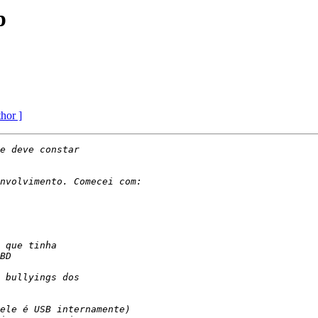
p
thor ]