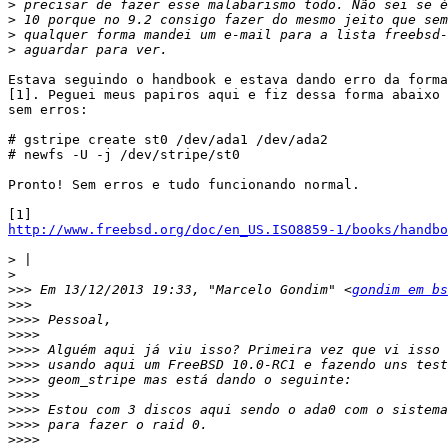
>
>
>
>
Estava seguindo o handbook e estava dando erro da forma
[1]. Peguei meus papiros aqui e fiz dessa forma abaixo 
sem erros:

# gstripe create st0 /dev/ada1 /dev/ada2

# newfs -U -j /dev/stripe/st0

Pronto! Sem erros e tudo funcionando normal.

http://www.freebsd.org/doc/en_US.ISO8859-1/books/handbo
>
>
>>>
 Em 13/12/2013 19:33, "Marcelo Gondim" <
gondim em bs
>>>
>>>>
>>>>
>>>>
>>>>
>>>>
>>>>
>>>>
>>>>
>>>>