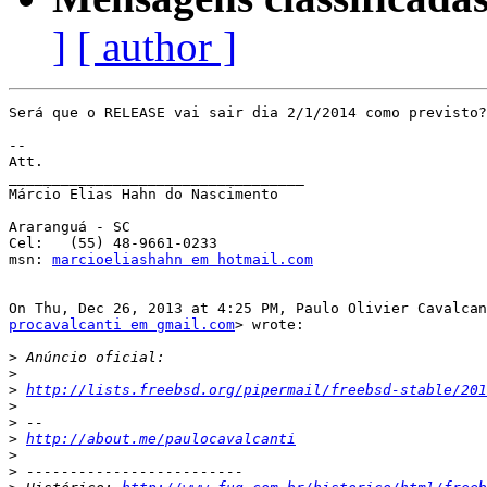
]
[ author ]
Será que o RELEASE vai sair dia 2/1/2014 como previsto?

-- 

Att.

__________________________________

Márcio Elias Hahn do Nascimento

Araranguá - SC

Cel:   (55) 48-9661-0233

msn: 
marcioeliashahn em hotmail.com
procavalcanti em gmail.com
> wrote:

>
>
>
http://lists.freebsd.org/pipermail/freebsd-stable/201
>
>
>
http://about.me/paulocavalcanti
>
>