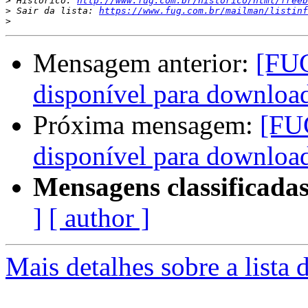
>
 Histórico: 
http://www.fug.com.br/historico/html/freeb
>
 Sair da lista: 
https://www.fug.com.br/mailman/listinf
>
Mensagem anterior:
[FU
disponível para downloa
Próxima mensagem:
[FU
disponível para downloa
Mensagens classificadas
]
[ author ]
Mais detalhes sobre a lista 