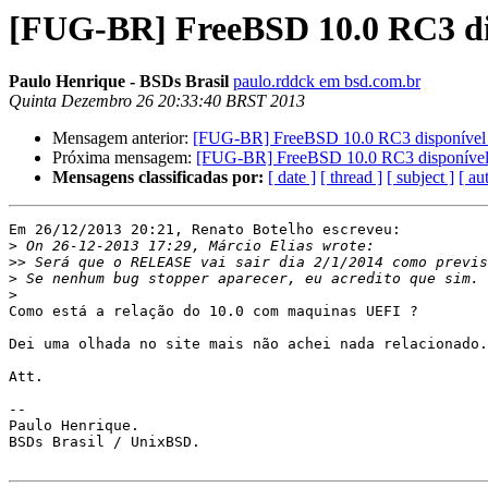
[FUG-BR] FreeBSD 10.0 RC3 di
Paulo Henrique - BSDs Brasil
paulo.rddck em bsd.com.br
Quinta Dezembro 26 20:33:40 BRST 2013
Mensagem anterior:
[FUG-BR] FreeBSD 10.0 RC3 disponível
Próxima mensagem:
[FUG-BR] FreeBSD 10.0 RC3 disponível
Mensagens classificadas por:
[ date ]
[ thread ]
[ subject ]
[ au
Em 26/12/2013 20:21, Renato Botelho escreveu:

>
>>
>
>
Como está a relação do 10.0 com maquinas UEFI ?

Dei uma olhada no site mais não achei nada relacionado.

Att.

-- 

Paulo Henrique.

BSDs Brasil / UnixBSD.
