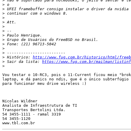
>
>
>
>
>
>
>
>
>
>
>
>
>
>
 Histórico: 
http://www.fug.com.br/historico/html/freeb
>
 Sair da lista: 
https://www.fug.com.br/mailman/listinf
>
Vou testar o 10-RC3, pois o 11-Current ficou meio "brok
laptop, e dá panics no ndis, que é o único subterfúgio 
para funcionar meu drive wireless :)

Nícolas Wildner 

Analista de Infraestrutura de TI 

Transportes Bertolini Ltda. 

54 3455-1111 - ramal 3319 

54 3455-1120 
