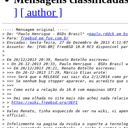
]
[ author ]
----- Mensagem original -----

>
 De: "Paulo Henrique - BSDs Brasil" <
paulo.rddck em bs
>
 Para: 
freebsd em fug.com.br
>
>
>
>
>
>
>
>
>
>
>
>
>
>
>
 > 
https://wiki.freebsd.org/UEFI
>
>
>
>
>