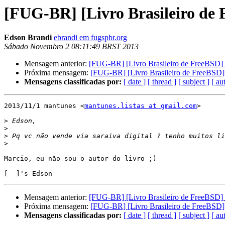
[FUG-BR] [Livro Brasileiro de
Edson Brandi
ebrandi em fugspbr.org
Sábado Novembro 2 08:11:49 BRST 2013
Mensagem anterior:
[FUG-BR] [Livro Brasileiro de FreeBSD]
Próxima mensagem:
[FUG-BR] [Livro Brasileiro de FreeBSD]
Mensagens classificadas por:
[ date ]
[ thread ]
[ subject ]
[ au
2013/11/1 mantunes <
mantunes.listas at gmail.com
>

>
>
>
>
Marcio, eu não sou o autor do livro ;)

Mensagem anterior:
[FUG-BR] [Livro Brasileiro de FreeBSD]
Próxima mensagem:
[FUG-BR] [Livro Brasileiro de FreeBSD]
Mensagens classificadas por:
[ date ]
[ thread ]
[ subject ]
[ au