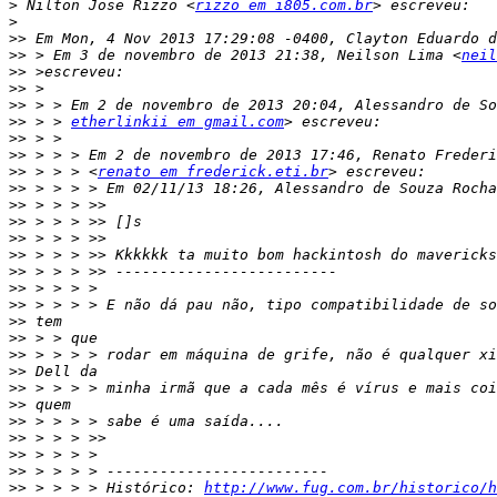
>
 Nilton Jose Rizzo <
rizzo em i805.com.br
>
>>
>>
 > Em 3 de novembro de 2013 21:38, Neilson Lima <
neil
>>
>>
>>
>>
 > > 
etherlinkii em gmail.com
>>
>>
>>
 > > > <
renato em frederick.eti.br
>>
>>
>>
>>
>>
>>
>>
>>
>>
>>
>>
>>
>>
>>
>>
>>
>>
>>
>>
 > > > > Histórico: 
http://www.fug.com.br/historico/h