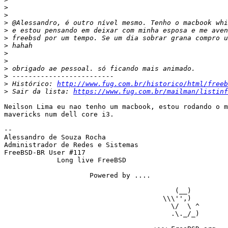
>
>
>
>
>
>
>
>
>
>
>
 Histórico: 
http://www.fug.com.br/historico/html/freeb
>
 Sair da lista: 
https://www.fug.com.br/mailman/listinf
Neilson Lima eu nao tenho um macbook, estou rodando o m
mavericks num dell core i3.

-- 

Alessandro de Souza Rocha

Administrador de Redes e Sistemas

FreeBSD-BR User #117

             Long live FreeBSD

                     Powered by ....

                                          (__)

                                       \\\'',)

                                         \/  \ ^

                                         .\._/_)
