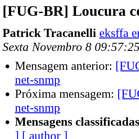
[FUG-BR] Loucura co
Patrick Tracanelli
eksffa 
Sexta Novembro 8 09:57:2
Mensagem anterior:
[FUG
net-snmp
Próxima mensagem:
[FU
net-snmp
Mensagens classificadas
]
[ author ]