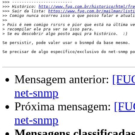
>>>
>>>
 Histórico: 
http://www.fug.com.br/historico/html/fre
>>>
 Sair da lista: 
https://www.fug.com.br/mailman/listi
>>
>>
>
>
>
Se persistir, pode valer usar o bsnmpd da base mesmo.

Se precisar de algo específico/exclusivo do net-snmp po
Mensagem anterior:
[FUG
net-snmp
Próxima mensagem:
[FU
net-snmp
Mensagens classificadas