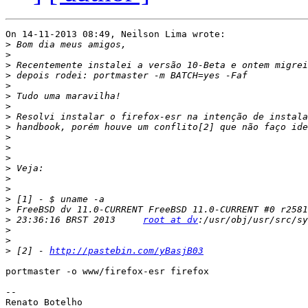
On 14-11-2013 08:49, Neilson Lima wrote:

>
>
>
>
>
>
>
>
>
>
>
>
>
>
>
>
>
>
 23:36:16 BRST 2013     
root at dv
>
>
>
 [2] - 
http://pastebin.com/yBasjB03
portmaster -o www/firefox-esr firefox

-- 
