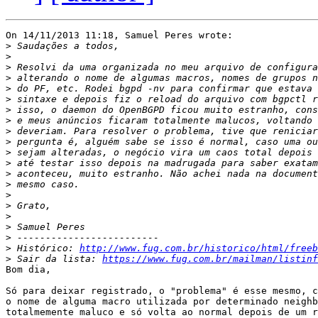
On 14/11/2013 11:18, Samuel Peres wrote:

>
>
>
>
>
>
>
>
>
>
>
>
>
>
>
>
>
>
>
>
 Histórico: 
http://www.fug.com.br/historico/html/freeb
>
 Sair da lista: 
https://www.fug.com.br/mailman/listinf
Bom dia,

Só para deixar registrado, o "problema" é esse mesmo, c
o nome de alguma macro utilizada por determinado neighb
totalmemente maluco e só volta ao normal depois de um r