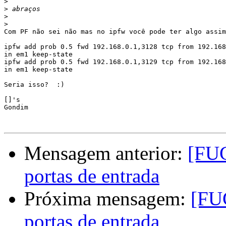
>
>
>
>
Com PF não sei não mas no ipfw você pode ter algo assim
ipfw add prob 0.5 fwd 192.168.0.1,3128 tcp from 192.168
in em1 keep-state

ipfw add prob 0.5 fwd 192.168.0.1,3129 tcp from 192.168
in em1 keep-state

Seria isso?  :)

[]'s

Gondim

Mensagem anterior:
[FUG
portas de entrada
Próxima mensagem:
[FU
portas de entrada