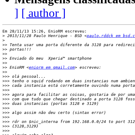
]
[ author ]
Em 28/11/13 15:26, EnioRM escreveu:

>
 2013/11/28 Paulo Henrique - BSD <
paulo.rddck em bsd.c
>
>>
>>
>>
>>
>>
>>
 EnioRM <
eniorm em gmail.com
>>
>>>
>>>
>>>
>>>
>>>
>>>
>>>
>>>
>>>
>>>
>>>
>>>
>>>