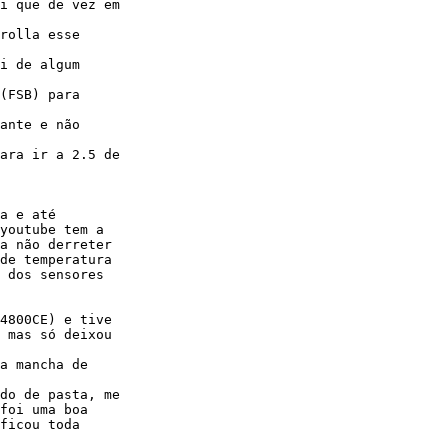
i que de vez em

rolla esse

i de algum

(FSB) para

ante e não

ara ir a 2.5 de

a e até

youtube tem a

a não derreter

de temperatura

 dos sensores

4800CE) e tive

 mas só deixou

a mancha de

do de pasta, me

foi uma boa

ficou toda
