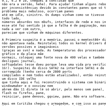
9.1, 9.2 e 10, cheguei à conclusão que

não era a versão, hehe). Para ajudar tinham alguns rebo
por inconsistências devido às constantes panes que só t
problema mais nebuloso, ocorriam panes

até em idle, sinistro. Os dumps vinham como se tivesse 
todo lado,

números absurdos nos mbufs, interfaces de rede e nos in
esse até faz sentido já que a falha é de paginação, mas
nada a ver com outro,

pareciam que vinham de máquinas diferentes.

A Primeira suspeita é a memória, passei o memtest86+ di
não apontava nada. Reinstalei todos os kernel drivers d
versões possíves e imagináveis

(graças ao svn) e nada. As temperaturas dos processador
gráfico e da placa mãe

normais, coloquei uma fonte nova de 400 velas e também 
desliguei journal,

softupdates (esse doeu porque leva uma vida pra verific
1G!). Suspeitei do disco SATA2 na interface SATA1 e de 
corrompído (tenho cerca de 2800 ports

compilados e nem todos estão atualizados), então reinst
um disco IDE velho

que tinha aqui e fui reconstruindo o sistema com binári
windowmaker e o xosview nem

abrem dão 11 direto (é só abrir, pelo menos sem pane), 
flash no firefox, pane,

reiniciar, pane denovo, gqview, pane. Não era software.

Aqui em Curitiba chegou o armagedom, e com isso as pane