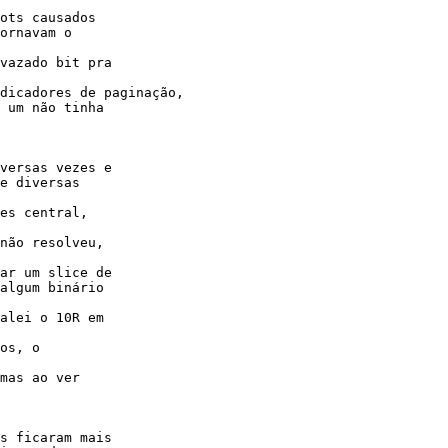
ots causados

ornavam o

vazado bit pra

dicadores de paginação,

 um não tinha

versas vezes e

e diversas

es central,

não resolveu,

ar um slice de

algum binário

alei o 10R em

os, o

mas ao ver

s ficaram mais
