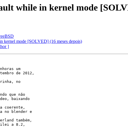
ault while in kernel mode [SOLV
FreeBSD
e in kernel mode [SOLVED] (16 meses depois)
thor ]
nhoras um

tembro de 2012,

rinha, no

ndo que não

deo, baixando

a coerente,

a no blender e

erland também,

ilei a 8.2,
