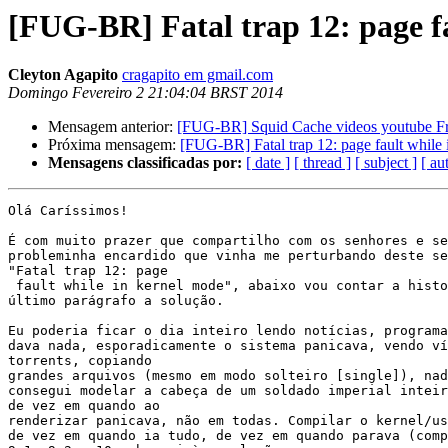
[FUG-BR] Fatal trap 12: page f
Cleyton Agapito
cragapito em gmail.com
Domingo Fevereiro 2 21:04:04 BRST 2014
Mensagem anterior:
[FUG-BR] Squid Cache videos youtube 
Próxima mensagem:
[FUG-BR] Fatal trap 12: page fault whil
Mensagens classificadas por:
[ date ]
[ thread ]
[ subject ]
[ au
Olá Caríssimos!

É com muito prazer que compartilho com os senhores e se
probleminha encardido que vinha me perturbando deste se
"Fatal trap 12: page

 fault while in kernel mode", abaixo vou contar a histo
último parágrafo a solução.

Eu poderia ficar o dia inteiro lendo notícias, programa
dava nada, esporadicamente o sistema panicava, vendo ví
torrents, copiando

grandes arquivos (mesmo em modo solteiro [single]), nad
consegui modelar a cabeça de um soldado imperial inteir
de vez em quando ao

renderizar panicava, não em todas. Compilar o kernel/us
de vez em quando ia tudo, de vez em quando parava (comp