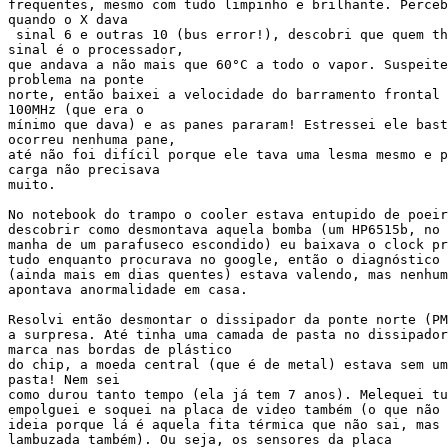
frequentes, mesmo com tudo limpinho e brilhante. Perceb
quando o X dava

 sinal 6 e outras 10 (bus error!), descobri que quem th
sinal é o processador,

que andava a não mais que 60°C a todo o vapor. Suspeite
problema na ponte

norte, então baixei a velocidade do barramento frontal 
100MHz (que era o

mínimo que dava) e as panes pararam! Estressei ele bast
ocorreu nenhuma pane,

até não foi difícil porque ele tava uma lesma mesmo e p
carga não precisava

muito.

No notebook do trampo o cooler estava entupido de poeir
descobrir como desmontava aquela bomba (um HP6515b, no 
manha de um parafuseco escondido) eu baixava o clock pr
tudo enquanto procurava no google, então o diagnóstico 
(ainda mais em dias quentes) estava valendo, mas nenhum
apontava anormalidade em casa.

Resolvi então desmontar o dissipador da ponte norte (PM
a surpresa. Até tinha uma camada de pasta no dissipador
marca nas bordas de plástico

do chip, a moeda central (que é de metal) estava sem um
pasta! Nem sei

como durou tanto tempo (ela já tem 7 anos). Melequei tu
empolguei e soquei na placa de video também (o que não 
ideia porque lá é aquela fita térmica que não sai, mas 
lambuzada também). Ou seja, os sensores da placa
