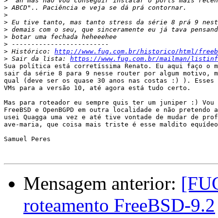
>
>
>
>
>
>
>
>
 Histórico: 
http://www.fug.com.br/historico/html/freeb
>
 Sair da lista: 
https://www.fug.com.br/mailman/listinf
Sua política está corretíssima Renato. Eu aqui faço o m
sair da série 8 para 9 nesse router por algum motivo, m
qual (deve ser os quase 30 anos nas costas :) ). Esses 
VMs para a versão 10, até agora está tudo certo.

Mas para roteador eu sempre quis ter um juniper :) Vou 
FreeBSD e OpenBGPD em outra localidade e não pretendo a
usei Quagga uma vez e até tive vontade de mudar de prof
ave-maria, que coisa mais triste é esse maldito equídeo
Samuel Peres

Mensagem anterior:
[FU
roteamento FreeBSD-9.2