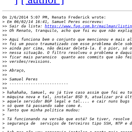
On 2/6/2014 5:07 PM, Renato Frederick wrote:

>
>>
 Sair da lista: 
https://www.fug.com.br/mailman/listin
>>
>>
>>
>>
>>
>>
>>
>>
>>
>>
>>
>>
>>
>>
>
>
>
>
>
>
>
>
>