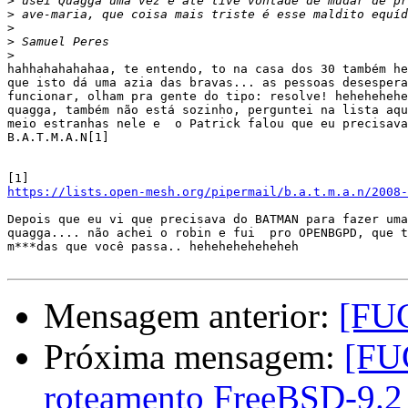
>
>
>
>
>
hahhahahahahaa, te entendo, to na casa dos 30 também he
que isto dá uma azia das bravas... as pessoas desespera
funcionar, olham pra gente do tipo: resolve! hehehehehe
quagga, também não está sozinho, perguntei na lista aqu
meio estranhas nele e  o Patrick falou que eu precisava
B.A.T.M.A.N[1]

https://lists.open-mesh.org/pipermail/b.a.t.m.a.n/2008-
Depois que eu vi que precisava do BATMAN para fazer uma
quagga.... não achei o robin e fui  pro OPENBGPD, que t
m***das que você passa.. heheheheheheheh

Mensagem anterior:
[FUG
Próxima mensagem:
[FU
roteamento FreeBSD-9.2