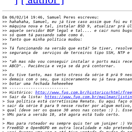
Em 06/02/14 19:46, Samuel Peres escreveu:

>>
>>
>>
>>
>>
>>
>>
>>
>>
>>
>>
>>
>>
>>
>>
>>
>>
 Histórico: 
http://www.fug.com.br/historico/html/free
>>
 Sair da lista: 
https://www.fug.com.br/mailman/listin
>
>
>
>
>
>
>