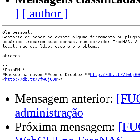
]
[ author ]
Olá pessoal.

Gostaria de saber se existe alguma ferramenta ou plugin
usuários trocarem suas senhas, num servidor FreeNAS. A 
local, não usa ldap, esse é o problema.

abraços

-- 

*EnioRM *

*Backup na nuvem **com o Dropbox **
http://db.tt/VfwUj00
<
http://db.tt/VfwUj00m
Mensagem anterior:
[FUG
administração
Próxima mensagem:
[FU