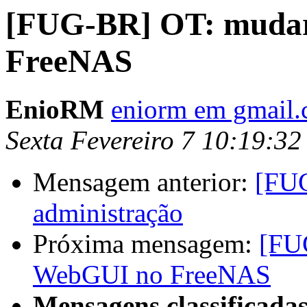
[FUG-BR] OT: mudar
FreeNAS
EnioRM
eniorm em gmail
Sexta Fevereiro 7 10:19:3
Mensagem anterior:
[FUG
administração
Próxima mensagem:
[FU
WebGUI no FreeNAS
Mensagens classificadas