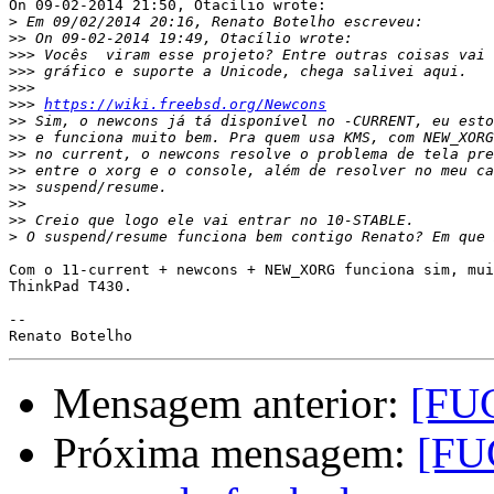
On 09-02-2014 21:50, Otacílio wrote:

>
>>
>>>
>>>
>>>
>>>
https://wiki.freebsd.org/Newcons
>>
>>
>>
>>
>>
>>
>>
>
Com o 11-current + newcons + NEW_XORG funciona sim, mui
ThinkPad T430.

-- 

Mensagem anterior:
[FU
Próxima mensagem:
[FU