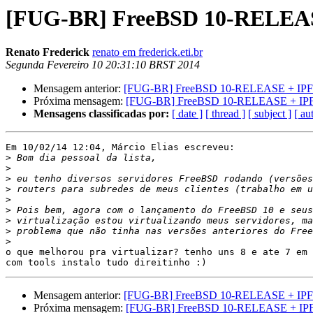
[FUG-BR] FreeBSD 10-RELEA
Renato Frederick
renato em frederick.eti.br
Segunda Fevereiro 10 20:31:10 BRST 2014
Mensagem anterior:
[FUG-BR] FreeBSD 10-RELEASE + IP
Próxima mensagem:
[FUG-BR] FreeBSD 10-RELEASE + IP
Mensagens classificadas por:
[ date ]
[ thread ]
[ subject ]
[ au
Em 10/02/14 12:04, Márcio Elias escreveu:

>
>
>
>
>
>
>
>
>
o que melhorou pra virtualizar? tenho uns 8 e ate 7 em 
Mensagem anterior:
[FUG-BR] FreeBSD 10-RELEASE + IP
Próxima mensagem:
[FUG-BR] FreeBSD 10-RELEASE + IP