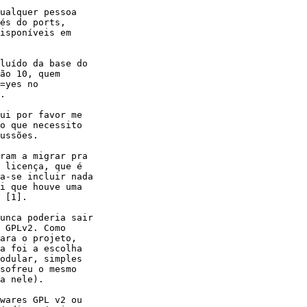
ualquer pessoa

és do ports,

isponíveis em

luído da base do

ão 10, quem

=yes no

.

ui por favor me

o que necessito

ussões.

ram a migrar pra

 licença, que é

a-se incluir nada

i que houve uma

 [1].

unca poderia sair

 GPLv2. Como

ara o projeto,

a foi a escolha

odular, simples

sofreu o mesmo

a nele).

wares GPL v2 ou
