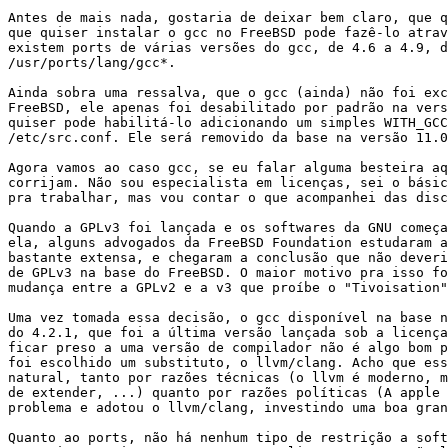
Antes de mais nada, gostaria de deixar bem claro, que q
que quiser instalar o gcc no FreeBSD pode fazê-lo atrav
existem ports de várias versões do gcc, de 4.6 a 4.9, d
/usr/ports/lang/gcc*.

Ainda sobra uma ressalva, que o gcc (ainda) não foi exc
FreeBSD, ele apenas foi desabilitado por padrão na vers
quiser pode habilitá-lo adicionando um simples WITH_GCC
/etc/src.conf. Ele será removido da base na versão 11.0
Agora vamos ao caso gcc, se eu falar alguma besteira aq
corrijam. Não sou especialista em licenças, sei o básic
pra trabalhar, mas vou contar o que acompanhei das disc
Quando a GPLv3 foi lançada e os softwares da GNU começa
ela, alguns advogados da FreeBSD Foundation estudaram a
bastante extensa, e chegaram a conclusão que não deveri
de GPLv3 na base do FreeBSD. O maior motivo pra isso fo
mudança entre a GPLv2 e a v3 que proíbe o "Tivoisation"
Uma vez tomada essa decisão, o gcc disponível na base n
do 4.2.1, que foi a última versão lançada sob a licença
ficar preso a uma versão de compilador não é algo bom p
foi escolhido um substituto, o llvm/clang. Acho que ess
natural, tanto por razões técnicas (o llvm é moderno, m
de extender, ...) quanto por razões políticas (A apple 
problema e adotou o llvm/clang, investindo uma boa gran
Quanto ao ports, não há nenhum tipo de restrição a soft