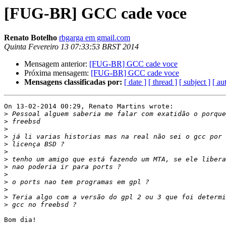
[FUG-BR] GCC cade voce
Renato Botelho
rbgarga em gmail.com
Quinta Fevereiro 13 07:33:53 BRST 2014
Mensagem anterior:
[FUG-BR] GCC cade voce
Próxima mensagem:
[FUG-BR] GCC cade voce
Mensagens classificadas por:
[ date ]
[ thread ]
[ subject ]
[ au
On 13-02-2014 00:29, Renato Martins wrote:

>
>
>
>
>
>
>
>
>
>
>
>
>
Bom dia!
