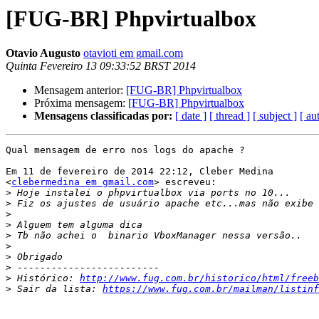
[FUG-BR] Phpvirtualbox
Otavio Augusto
otavioti em gmail.com
Quinta Fevereiro 13 09:33:52 BRST 2014
Mensagem anterior:
[FUG-BR] Phpvirtualbox
Próxima mensagem:
[FUG-BR] Phpvirtualbox
Mensagens classificadas por:
[ date ]
[ thread ]
[ subject ]
[ au
Qual mensagem de erro nos logs do apache ?

Em 11 de fevereiro de 2014 22:12, Cleber Medina

<
clebermedina em gmail.com
> escreveu:

>
>
>
>
>
>
>
>
>
 Histórico: 
http://www.fug.com.br/historico/html/freeb
>
 Sair da lista: 
https://www.fug.com.br/mailman/listinf