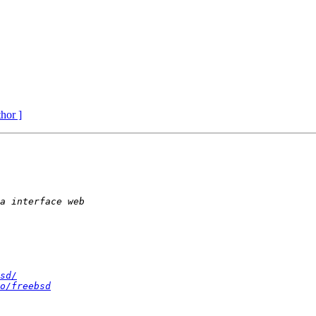
thor ]
sd/
o/freebsd