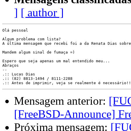
]
[ author ]
Olá pessoal

Algum problema com lista?

A última mensagem que recebi foi a da Renata Dias sobre
Mandem algum sinal de fumaça =)

Espero que seja apenas um mal entendido meu...

Abraços

-- 

.:: Lucas Dias

.:: (82) 8813-1494 / 8111-2288

Mensagem anterior:
[FUG
[FreeBSD-Announce] Fre
Próxima mensagem:
[FU