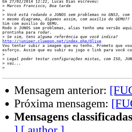
Em 27/02/2014 12:22, Lucas Dias escreveu:

>
>
>
>
Sim com auxilio do QEMU.

Rodo o JUNOS sem problemas, alias tenho uma versão aqui
prontinha para rodar.

>
http://juniper.cluepon.net/index.php/Olive

Vou tentar subir a imagem que eu tenho. Prometo que vou
esforço. Assim que eu subir eu jogo o link para você co
>
>
>
>
Mensagem anterior:
[FUG
Próxima mensagem:
[FU
Mensagens classificadas
]
[ author ]