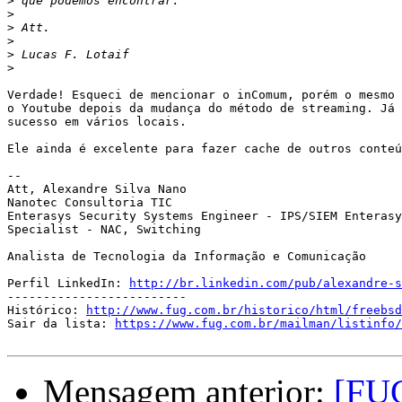
>
>
>
>
>
>
Verdade! Esqueci de mencionar o inComum, porém o mesmo 
o Youtube depois da mudança do método de streaming. Já 
sucesso em vários locais.

Ele ainda é excelente para fazer cache de outros conteú
--

Att, Alexandre Silva Nano

Nanotec Consultoria TIC

Enterasys Security Systems Engineer - IPS/SIEM Enterasy
Specialist - NAC, Switching

Analista de Tecnologia da Informação e Comunicação

Perfil LinkedIn: 
http://br.linkedin.com/pub/alexandre-s
-------------------------

Histórico: 
http://www.fug.com.br/historico/html/freebsd
Sair da lista: 
https://www.fug.com.br/mailman/listinfo/
Mensagem anterior:
[FUG