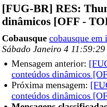
[FUG-BR] RES: Thun
dinâmicos [OFF - TO
Cobausque
cobausque em 
Sábado Janeiro 4 11:59:2
Mensagem anterior:
[FUG
conteúdos dinâmicos [O
Próxima mensagem:
[FU
conteúdos dinâmicos [O
Mensagens classificadas