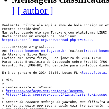
]
[ author ]
Realmente utilizo ele aqui é show de bola consigo um ót
retorno considerável.

Mas estou usando ele com Tproxy e com plataforma LINUX 

https://under-linux.org/showthread.php?t=160329
-----Mensagem original-----

De: 
freebsd-bounces em fug.com.br
 [mailto:
freebsd-bounc
de Alexandre Silva Nano

Enviada em: sexta-feira, 3 de janeiro de 2014 17:50

Para: Lista Brasileira de Discussão sobre FreeBSD (FUG-
Assunto: Re: [FUG-BR] Thundercache para conteúdos dinâm
Em 3 de janeiro de 2014 16:36, Lucas FL <
lucas.f.lotaif
>
>
>
>
http://sourceforge.net/projects/incomum/
>
https://lists.sourceforge.net/lists/listinfo/incomum-
>
>
>