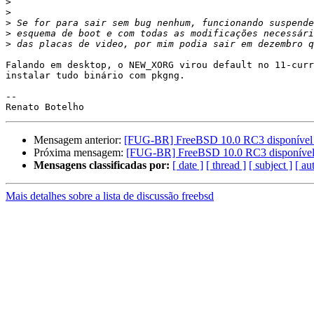
>
>
>
>
>
Falando em desktop, o NEW_XORG virou default no 11-curr
instalar tudo binário com pkgng.

-- 

Mensagem anterior:
[FUG-BR] FreeBSD 10.0 RC3 disponível
Próxima mensagem:
[FUG-BR] FreeBSD 10.0 RC3 disponível
Mensagens classificadas por:
[ date ]
[ thread ]
[ subject ]
[ au
Mais detalhes sobre a lista de discussão freebsd