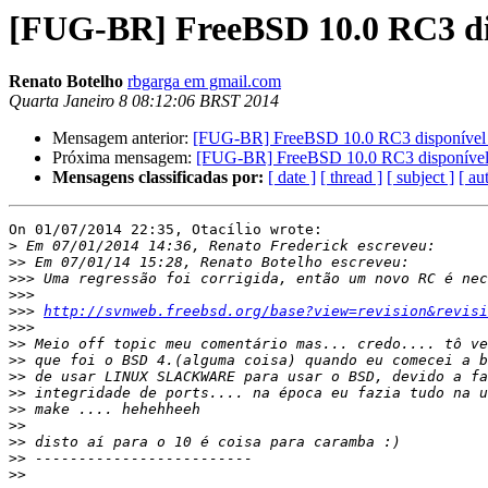
[FUG-BR] FreeBSD 10.0 RC3 di
Renato Botelho
rbgarga em gmail.com
Quarta Janeiro 8 08:12:06 BRST 2014
Mensagem anterior:
[FUG-BR] FreeBSD 10.0 RC3 disponível
Próxima mensagem:
[FUG-BR] FreeBSD 10.0 RC3 disponível
Mensagens classificadas por:
[ date ]
[ thread ]
[ subject ]
[ au
On 01/07/2014 22:35, Otacílio wrote:

>
>>
>>>
>>>
>>>
http://svnweb.freebsd.org/base?view=revision&revisi
>>>
>>
>>
>>
>>
>>
>>
>>
>>
>>