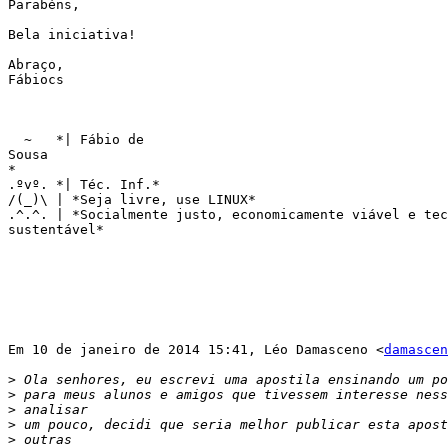
Parabéns,

Bela iniciativa!

Abraço,

Fábiocs

  ~   *| Fábio de

Sousa

*

.ºvº. *| Téc. Inf.*

/(_)\ | *Seja livre, use LINUX*

.^.^. | *Socialmente justo, economicamente viável e tec
sustentável*

Em 10 de janeiro de 2014 15:41, Léo Damasceno <
damascen
>
>
>
>
>