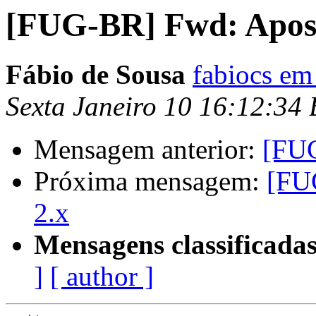
[FUG-BR] Fwd: Aposti
Fábio de Sousa
fabiocs em
Sexta Janeiro 10 16:12:34
Mensagem anterior:
[FUG
Próxima mensagem:
[FU
2.x
Mensagens classificadas
]
[ author ]