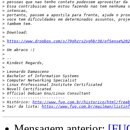
>
>
>
>
>
>
>
>
>
>
https://www.dropbox.com/s/79ghzrs2vghbr38/pfSense%202
>
>
>
>
>
>
>
>
>
>
>
>
>
>
 Histórico: 
http://www.fug.com.br/historico/html/freeb
>
 Sair da lista: 
https://www.fug.com.br/mailman/listinf
>
Mensagem anterior:
[FUG