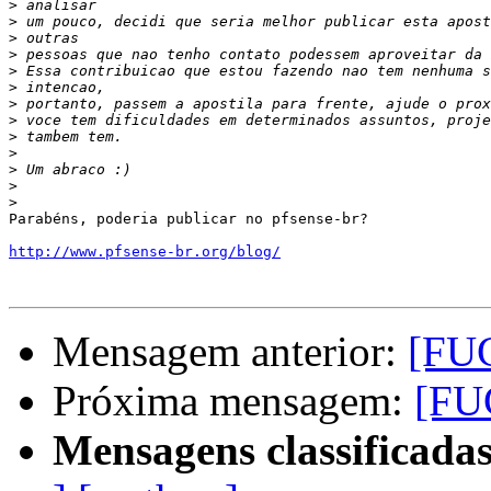
>
>
>
>
>
>
>
>
>
>
>
>
>
Parabéns, poderia publicar no pfsense-br?

http://www.pfsense-br.org/blog/
Mensagem anterior:
[FUG
Próxima mensagem:
[FUG
Mensagens classificadas