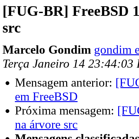
[FUG-BR] FreeBSD 10
src
Marcelo Gondim
gondim e
Terça Janeiro 14 23:44:03
Mensagem anterior:
[FUG
em FreeBSD
Próxima mensagem:
[FU
na árvore src
Mensagens classificadas