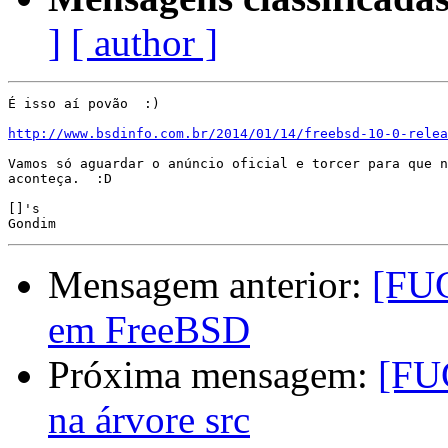
]
[ author ]
É isso aí povão  :)

http://www.bsdinfo.com.br/2014/01/14/freebsd-10-0-relea
Vamos só aguardar o anúncio oficial e torcer para que n
aconteça.  :D

[]'s

Mensagem anterior:
[FUG
em FreeBSD
Próxima mensagem:
[FU
na árvore src