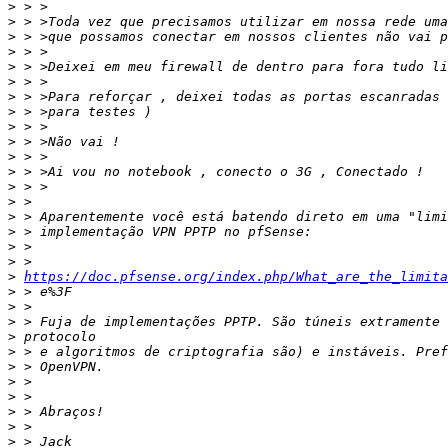
>
>
>
>
>
>
>
>
>
>
>
>
>
>
>
>
>
>
>
https://doc.pfsense.org/index.php/What_are_the_limit
>
>
>
>
>
>
>
>
>
>
>