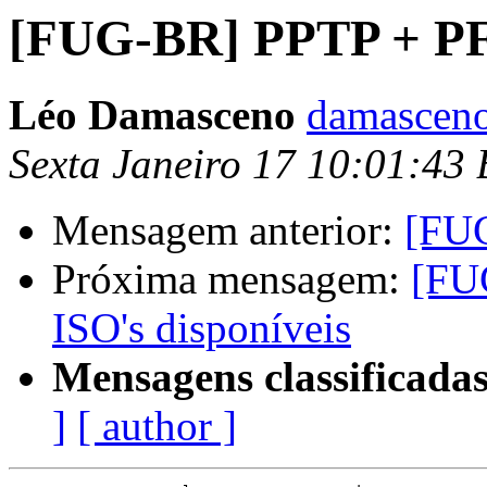
[FUG-BR] PPTP + P
Léo Damasceno
damasceno
Sexta Janeiro 17 10:01:43
Mensagem anterior:
[FU
Próxima mensagem:
[FU
ISO's disponíveis
Mensagens classificadas
]
[ author ]