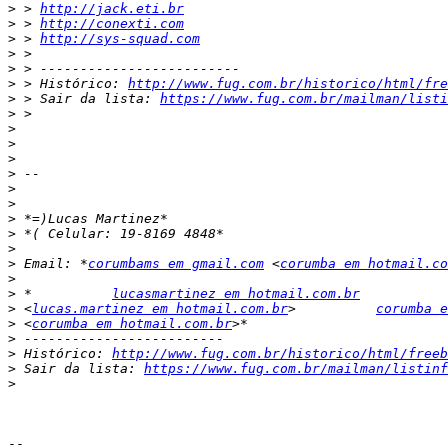
>
 > 
http://jack.eti.br
>
 > 
http://conexti.com
>
 > 
http://sys-squad.com
>
>
>
 > Histórico: 
http://www.fug.com.br/historico/html/fre
>
 > Sair da lista: 
https://www.fug.com.br/mailman/listi
>
>
>
>
>
>
>
>
>
>
>
 Email: *
corumbams em gmail.com
 <
corumba em hotmail.co
>
>
 *          
lucasmartinez em hotmail.com.br
>
 <
lucas.martinez em hotmail.com.br
>          
corumba e
>
 <
corumba em hotmail.com.br
>
>
 Histórico: 
http://www.fug.com.br/historico/html/freeb
>
 Sair da lista: 
https://www.fug.com.br/mailman/listinf
>
-- 
