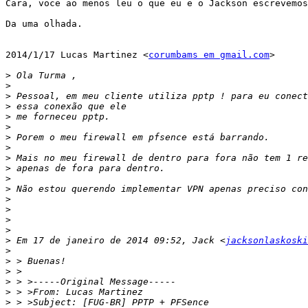
Cara, voce ao menos leu o que eu e o Jackson escrevemos
Da uma olhada.

2014/1/17 Lucas Martinez <
corumbams em gmail.com
>

>
>
>
>
>
>
>
>
>
>
>
>
>
>
>
>
>
 Em 17 de janeiro de 2014 09:52, Jack <
jacksonlaskoski
>
>
>
>
>
>