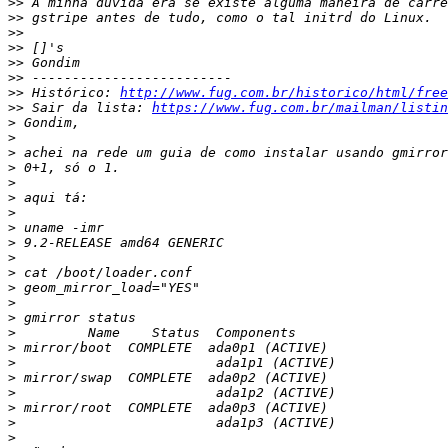
>>
>>
>>
>>
>>
>>
>>
 Histórico: 
http://www.fug.com.br/historico/html/free
>>
 Sair da lista: 
https://www.fug.com.br/mailman/listin
>
>
>
>
>
>
>
>
>
>
>
>
>
>
>
>
>
>
>
>
>
>