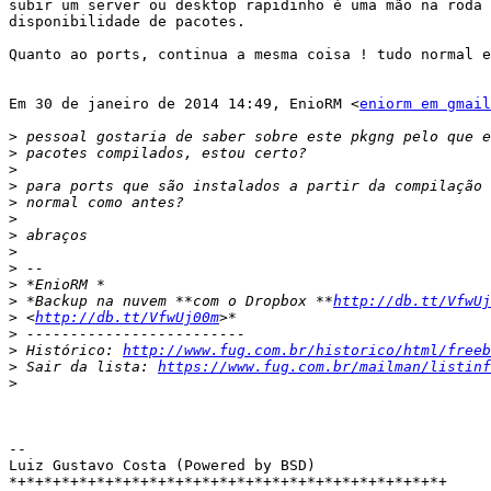
subir um server ou desktop rapidinho é uma mão na roda 
disponibilidade de pacotes.

Quanto ao ports, continua a mesma coisa ! tudo normal e
Em 30 de janeiro de 2014 14:49, EnioRM <
eniorm em gmail
>
>
>
>
>
>
>
>
>
>
>
 *Backup na nuvem **com o Dropbox **
http://db.tt/VfwUj
>
 <
http://db.tt/VfwUj00m
>
>
 Histórico: 
http://www.fug.com.br/historico/html/freeb
>
 Sair da lista: 
https://www.fug.com.br/mailman/listinf
>
-- 

Luiz Gustavo Costa (Powered by BSD)

*+*+*+*+*+*+*+*+*+*+*+*+*+*+*+*+*+*+*+*+*+*+*+*+*+
