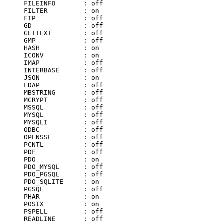
     FILEINFO       : off

     FILTER         : on

     FTP            : off

     GD             : off

     GETTEXT        : off

     GMP            : off

     HASH           : on

     ICONV          : on

     IMAP           : off

     INTERBASE      : off

     JSON           : on

     LDAP           : off

     MBSTRING       : off

     MCRYPT         : off

     MSSQL          : off

     MYSQL          : off

     MYSQLI         : off

     ODBC           : off

     OPENSSL        : off

     PCNTL          : off

     PDF            : off

     PDO            : on

     PDO_MYSQL      : off

     PDO_PGSQL      : off

     PDO_SQLITE     : on

     PGSQL          : off

     PHAR           : on

     POSIX          : on

     PSPELL         : off

     READLINE       : off
