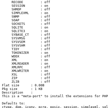
     RECODE         : off

     SESSION        : on

     SHMOP          : off

     SIMPLEXML      : on

     SNMP           : off

     SOAP           : off

     SOCKETS        : off

     SQLITE         : on

     SQLITE3        : on

     SYBASE_CT      : off

     SYSVMSG        : off

     SYSVSEM        : off

     SYSVSHM        : off

     TIDY           : off

     TOKENIZER      : on

     WDDX           : off

     XML            : on

     XMLREADER      : on

     XMLRPC         : off

     XMLWRITER      : on

     XSL            : off

     ZIP            : off

     ZLIB           : off

Flat size      : 0.00B

Pkg size       : 1 KB

Description    :

This is a "meta-port" to install the extensions for PHP
Defaults to:

ctype, dom, iconv, pcre, posix, session, simplexml, sql