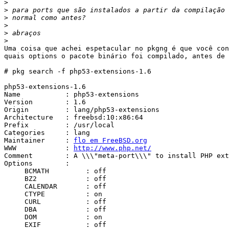
>
>
>
>
>
>
Uma coisa que achei espetacular no pkgng é que você con
quais options o pacote binário foi compilado, antes de 
# pkg search -f php53-extensions-1.6

php53-extensions-1.6

Name           : php53-extensions

Version        : 1.6

Origin         : lang/php53-extensions

Architecture   : freebsd:10:x86:64

Prefix         : /usr/local

Categories     : lang

Maintainer     : 
flo em FreeBSD.org
WWW            : 
http://www.php.net/
Comment        : A \\\"meta-port\\\" to install PHP ext
Options        :

     BCMATH         : off

     BZ2            : off

     CALENDAR       : off

     CTYPE          : on

     CURL           : off

     DBA            : off

     DOM            : on

     EXIF           : off
