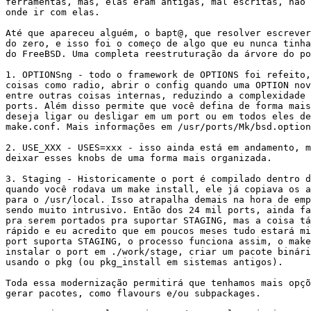
ferramentas, mas, elas eram antigas, mal escritas, não 
onde ir com elas.

Até que apareceu alguém, o bapt@, que resolver escrever
do zero, e isso foi o começo de algo que eu nunca tinha
do FreeBSD. Uma completa reestruturação da árvore do po
1. OPTIONSng - todo o framework de OPTIONS foi refeito,
coisas como radio, abrir o config quando uma OPTION nov
entre outras coisas internas, reduzindo a complexidade 
ports. Além disso permite que você defina de forma mais
deseja ligar ou desligar em um port ou em todos eles de
make.conf. Mais informações em /usr/ports/Mk/bsd.option
2. USE_XXX - USES=xxx - isso ainda está em andamento, m
deixar esses knobs de uma forma mais organizada.

3. Staging - Historicamente o port é compilado dentro d
quando você rodava um make install, ele já copiava os a
para o /usr/local. Isso atrapalha demais na hora de emp
sendo muito intrusivo. Então dos 24 mil ports, ainda fa
pra serem portados pra suportar STAGING, mas a coisa tá
rápido e eu acredito que em poucos meses tudo estará mi
port suporta STAGING, o processo funciona assim, o make
instalar o port em ./work/stage, criar um pacote binári
usando o pkg (ou pkg_install em sistemas antigos).

Toda essa modernização permitirá que tenhamos mais opçõ
gerar pacotes, como flavours e/ou subpackages.
