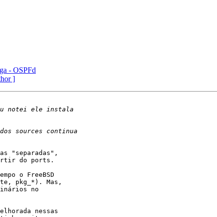
gga - OSPFd
thor ]
as "separadas",

rtir do ports.

empo o FreeBSD

te, pkg_*). Mas,

inários no

elhorada nessas
