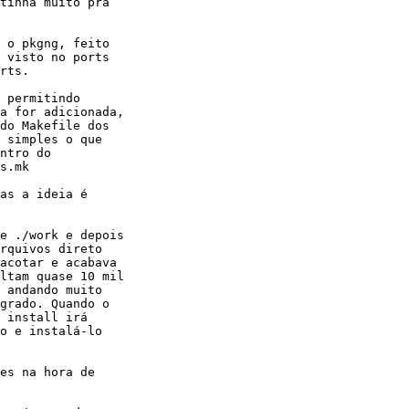
tinha muito pra

 o pkgng, feito

 visto no ports

rts.

 permitindo

a for adicionada,

do Makefile dos

 simples o que

ntro do

s.mk

as a ideia é

e ./work e depois

rquivos direto

acotar e acabava

ltam quase 10 mil

 andando muito

grado. Quando o

 install irá

o e instalá-lo

es na hora de
