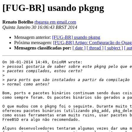
[FUG-BR] usando pkgng
Renato Botelho
rbgarga em gmail.com
Quinta Janeiro 30 16:06:43 BRST 2014
Mensagem anterior:
[FUG-BR] usando pkgng
Próxima mensagem:
[FUG-BR] Artigo: Configuração do Qua
Mensagens classificadas por:
[ date ]
[ thread ]
[ subject ]
[ au
On 30-01-2014 14:49, EnioRM wrote:

>
>
>
>
>
Bom, ports e pacotes binários continuam sendo duas cois
como sempre foram. Os pacotes binários são gerados a pa
O que mudou com o pkgng foi o seguinte. Durante muito t
ofereceu pacotes binários (utilizando pkg_add, pkg_dele
como essas ferramentas eram muito ruins, usar pacotes b
FreeBSD era algo não recomendado.

Alguns desenvolvedores tentaram algumas vezes dar uma m