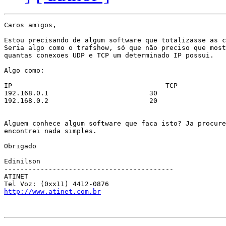
Caros amigos,

Estou precisando de algum software que totalizasse as c
Seria algo como o trafshow, só que não preciso que most
quantas conexoes UDP e TCP um determinado IP possui.

Algo como:

IP                                      TCP            
192.168.0.1                         30                 
192.168.0.2                         20                 
Alguem conhece algum software que faca isto? Ja procure
encontrei nada simples.

Obrigado

Edinilson

------------------------------------------

ATINET

http://www.atinet.com.br