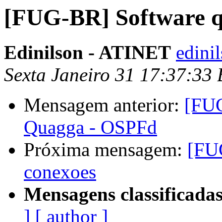
[FUG-BR] Software qu
Edinilson - ATINET
edini
Sexta Janeiro 31 17:37:33
Mensagem anterior:
[FUG
Quagga - OSPFd
Próxima mensagem:
[FUG
conexoes
Mensagens classificadas
]
[ author ]