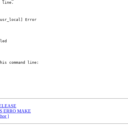
 line.

usr_local] Error

led

his command line:

RELEASE
RTS ERRO MAKE
thor ]