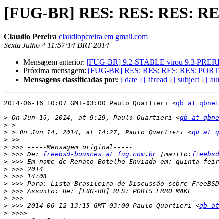
[FUG-BR] RES: RES: RES: 
Claudio Pereira
claudiopereira em gmail.com
Sexta Julho 4 11:57:14 BRT 2014
Mensagem anterior:
[FUG-BR] 9.2-STABLE virou 9.3-PRE
Próxima mensagem:
[FUG-BR] RES: RES: RES: RES: PO
Mensagens classificadas por:
[ date ]
[ thread ]
[ subject ]
[ au
2014-06-16 10:07 GMT-03:00 Paulo Quartieri <
qb at qbnet
>
 On Jun 16, 2014, at 9:29, Paulo Quartieri <
qb at qbne
>
>
 > On Jun 14, 2014, at 14:27, Paulo Quartieri <
qb at q
>
>
>
 >>> De: 
freebsd-bounces at fug.com.br
 [mailto:
freebsd
>
>
>
>
>
>
>
 >>> 2014-06-12 13:15 GMT-03:00 Paulo Quartieri <
qb at
>