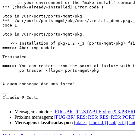
      in your environment or the "make install" command
*** [check-already-installed] Error code 1

Stop in /usr/ports/ports-mgmt/pkg.

*** [/usr/ports/ports-mgmt/pkg/work/.install_done.pkg._
code 1

Stop in /usr/ports/ports-mgmt/pkg.

===>>> Installation of pkg-1.2.7_3 (ports-mgmt/pkg) fai
===>>> Aborting update

Terminated

===>>> You can restart from the point of failure with t
       portmaster <flags> ports-mgmt/pkg

Alguem consegue dar uma força?

-- 

Mensagem anterior:
[FUG-BR] 9.2-STABLE virou 9.3-PRE
Próxima mensagem:
[FUG-BR] RES: RES: RES: RES: PO
Mensagens classificadas por:
[ date ]
[ thread ]
[ subject ]
[ au