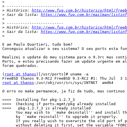
>
>
>
 Histórico: 
http://www.fug.com.br/historico/html/freeb
>
 Sair da lista: 
https://www.fug.com.br/mailman/listinf
>
>
>
 Histórico: 
http://www.fug.com.br/historico/html/freeb
>
 Sair da lista: 
https://www.fug.com.br/mailman/listinf
>
E ae Paulo Quartieri, tudo bom?

Conseguiu atualizar o seu sistema? O seu ports esta fun
Realizei o update do meu sistema para o 9.3rc mas conti
Ports, e estou precisando fazer um update urgente em al
foram quebrados.

(
root at thanos
)[/usr/ports]# uname -a

root at thanos
:/usr/obj/usr/src/sys/INTNET  amd64

O erro no make permanece, ja fiz de tudo, mas continuo 
===>  Installing for pkg-1.2.7_3

===>  Checking if ports-mgmt/pkg already installed

===>   pkg-1.2.7_3 is already installed

      You may wish to ``make deinstall'' and install th
      by ``make reinstall'' to upgrade it properly.

      If you really wish to overwrite the old port of p
      without deleting it first, set the variable "FORC