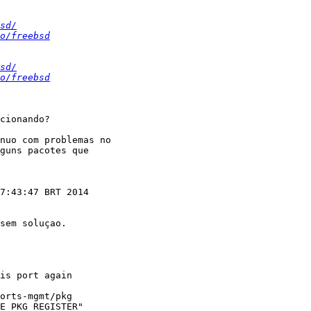
sd/
o/freebsd
sd/
o/freebsd
cionando?

nuo com problemas no

guns pacotes que

sem soluçao.

is port again

orts-mgmt/pkg

E_PKG_REGISTER"
