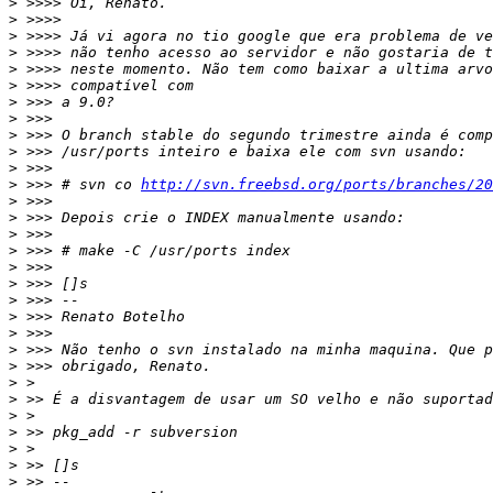
>
>
>
>
>
>
>
>
>
>
>
>
 >>> # svn co 
http://svn.freebsd.org/ports/branches/20
>
>
>
>
>
>
>
>
>
>
>
>
>
>
>
>
>
>