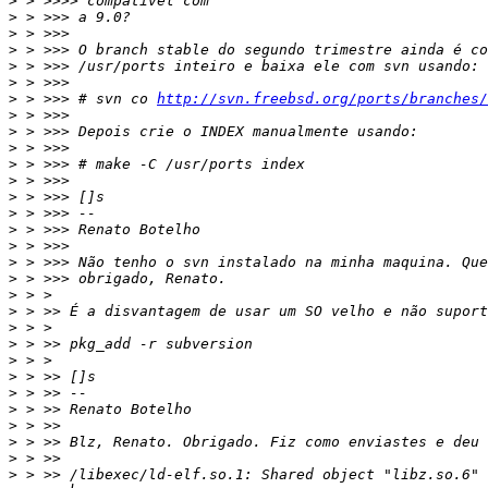
>
>
>
>
>
>
>
 > >>> # svn co 
http://svn.freebsd.org/ports/branches/
>
>
>
>
>
>
>
>
>
>
>
>
>
>
>
>
>
>
>
>
>
>
>