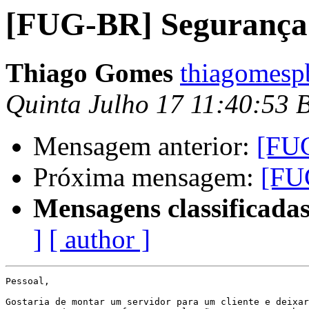
[FUG-BR] Segurança
Thiago Gomes
thiagomesp
Quinta Julho 17 11:40:53 
Mensagem anterior:
[FU
Próxima mensagem:
[FU
Mensagens classificadas
]
[ author ]
Pessoal,

Gostaria de montar um servidor para um cliente e deixar