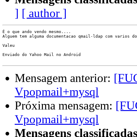
]
[ author ]
É o que ando vendo mesmo....

Alguem tem alguma documentacao qmail-ldap com varios do
Valeu

Enviado do Yahoo Mail no Android

Mensagem anterior:
[FU
Vpopmail+mysql
Próxima mensagem:
[FU
Vpopmail+mysql
Mensagens classificadas