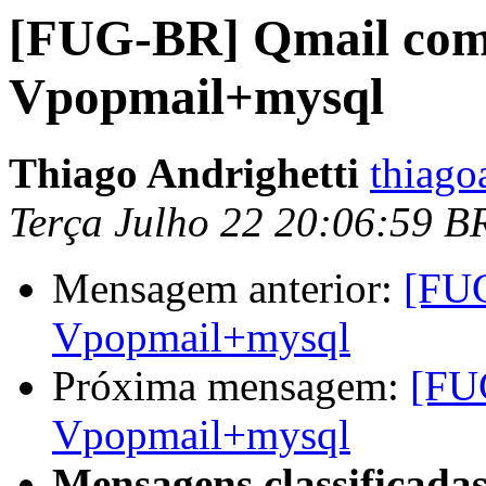
[FUG-BR] Qmail co
Vpopmail+mysql
Thiago Andrighetti
thiago
Terça Julho 22 20:06:59 B
Mensagem anterior:
[FU
Vpopmail+mysql
Próxima mensagem:
[FU
Vpopmail+mysql
Mensagens classificadas