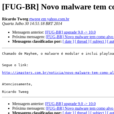
[FUG-BR] Novo malware tem co
Ricardo Tweeg
rtweeg em yahoo.com.br
Quarta Julho 30 14:51:18 BRT 2014
Mensagem anterior:
[FUG-BR] upgrade 9.0 -> 10.0
Próxima mensagem:
[FUG-BR] Novo malware tem como alvo 
Mensagens classificadas por:
[ date ]
[ thread ]
[ subject ]
[ au
Chamado de Mayhem, o malware é modular e inclui playloa
Segue o link:

http://imasters.com.br/noticia/novo-malware-tem-como-al
Atenciosamente,

Mensagem anterior:
[FUG-BR] upgrade 9.0 -> 10.0
Próxima mensagem:
[FUG-BR] Novo malware tem como alvo 
Mensagens classificadas por:
[ date ]
[ thread ]
[ subject ]
[ au