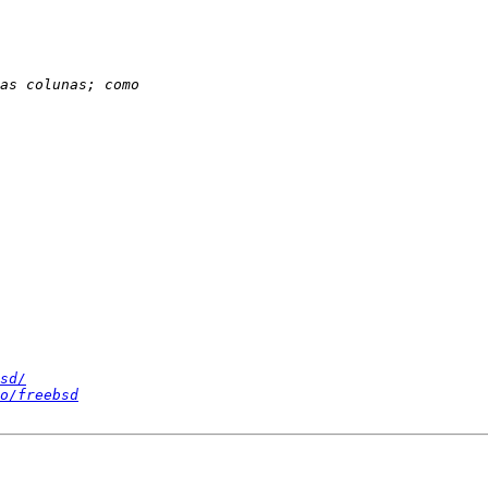
sd/
o/freebsd