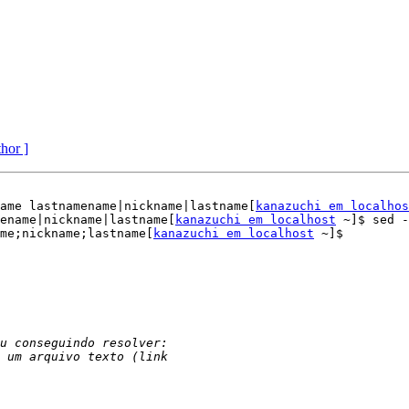
thor ]
ame lastnamename|nickname|lastname[
kanazuchi em localhos
ename|nickname|lastname[
kanazuchi em localhost
 ~]$ sed -
me;nickname;lastname[
kanazuchi em localhost
 ~]$
