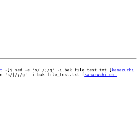
t
 ~]$ sed -e 's/ /;/g' -i.bak file_test.txt [
kanazuchi 
e 's/|/;/g' -i.bak file_test.txt [
kanazuchi em 