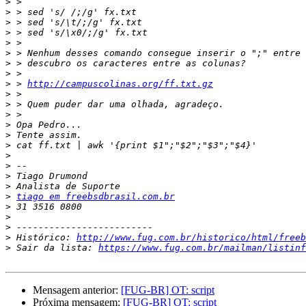
>
>
>
>
>
>
>
>
>
 > 
http://campuscolinas.org/ff.txt.gz
>
>
>
>
>
>
>
>
>
>
>
tiago em freebsdbrasil.com.br
>
>
>
>
 Histórico: 
http://www.fug.com.br/historico/html/freeb
>
 Sair da lista: 
https://www.fug.com.br/mailman/listinf
Mensagem anterior:
[FUG-BR] OT: script
Próxima mensagem:
[FUG-BR] OT: script