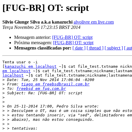
[FUG-BR] OT: script
Silvio Giunge Silva a.k.a kanazuchi
alvolivre em live.com
Terça Novembro 25 17:23:15 BRST 2014
Mensagem anterior:
[FUG-BR] OT: script
Próxima mensagem:
[FUG-BR] OT: script
Mensagens classificadas por:
[ date ]
[ thread ]
[ subject ]
[ au
Tenta usar o -i

[
kanazuchi em localhost
 ~]$ cat file_test.txtname nickn
em localhost
 ~]$ cat file_test.txtname;nickname;lastnam
localhost
 ~]$ cat file_test.txtname;nickname;lastnamena
>
>
 From: 
tiago em freebsdbrasil.com.br
>
 To: 
freebsd em fug.com.br
>
>
>
>
>
>
>
>
>